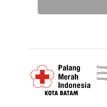
Palang
perhim
bidang