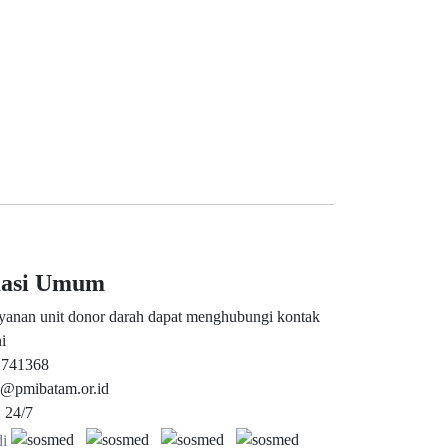
masi Umum
yanan unit donor darah dapat menghubungi kontak
i
 741368
s@pmibatam.or.id
 24/7
di