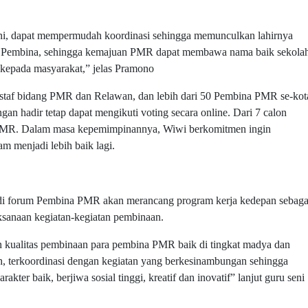
i, dapat mempermudah koordinasi sehingga memunculkan lahirnya
ama Pembina, sehingga kemajuan PMR dapat membawa nama baik sekola
kepada masyarakat,” jelas Pramono
, staf bidang PMR dan Relawan, dan lebih dari 50 Pembina PMR se-kot
 hadir tetap dapat mengikuti voting secara online. Dari 7 calon
or PMR. Dalam masa kepemimpinannya, Wiwi berkomitmen ingin
 menjadi lebih baik lagi.
di forum Pembina PMR akan merancang program kerja kedepan sebaga
aksanaan kegiatan-kegiatan pembinaan.
 kualitas pembinaan para pembina PMR baik di tingkat madya dan
h, terkoordinasi dengan kegiatan yang berkesinambungan sehingga
ter baik, berjiwa sosial tinggi, kreatif dan inovatif” lanjut guru seni