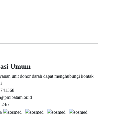
masi Umum
yanan unit donor darah dapat menghubungi kontak
i
 741368
s@pmibatam.or.id
 24/7
di