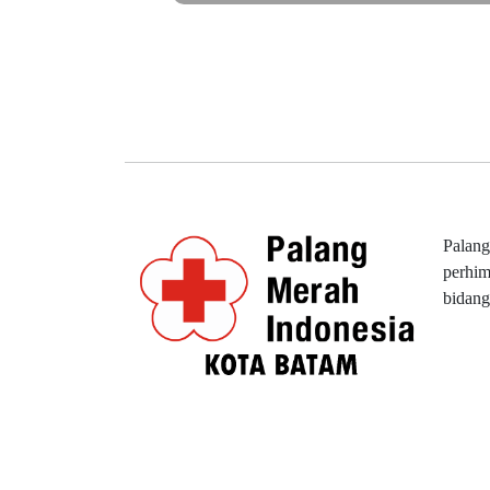
Palang
perhim
bidang