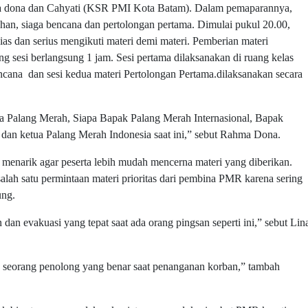
ma dona dan Cahyati (KSR PMI Kota Batam). Dalam pemaparannya,
n, siaga bencana dan pertolongan pertama. Dimulai pukul 20.00,
dan serius mengikuti materi demi materi. Pemberian materi
g sesi berlangsung 1 jam. Sesi pertama dilaksanakan di ruang kelas
cana dan sesi kedua materi Pertolongan Pertama.dilaksanakan secara
nya Palang Merah, Siapa Bapak Palang Merah Internasional, Bapak
 dan ketua Palang Merah Indonesia saat ini,” sebut Rahma Dona.
menarik agar peserta lebih mudah mencerna materi yang diberikan.
lah satu permintaan materi prioritas dari pembina PMR karena sering
ung.
an evakuasi yang tepat saat ada orang pingsan seperti ini,” sebut Lin
n seorang penolong yang benar saat penanganan korban,” tambah