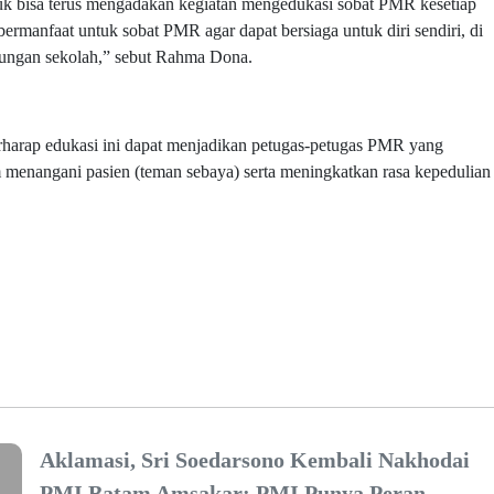
 bisa terus mengadakan kegiatan mengedukasi sobat PMR kesetiap
ermanfaat untuk sobat PMR agar dapat bersiaga untuk diri sendiri, di
kungan sekolah,” sebut Rahma Dona.
harap edukasi ini dapat menjadikan petugas-petugas PMR yang
m menangani pasien (teman sebaya) serta meningkatkan rasa kepedulian
Aklamasi, Sri Soedarsono Kembali Nakhodai
PMI Batam Amsakar: PMI Punya Peran